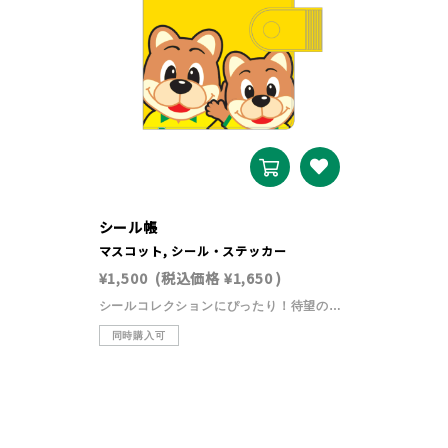
シール帳
マスコット, シール・ステッカー
¥1,500
(税込価格
¥1,650
)
シールコレクションにぴったり！待望のPVCシール帳（ポケットシート付）が登場しました。貼って剥がせるポケットシートが10枚付きなので、お気に入りのシールを台紙を傷めずに収納・整理できます。【サイズ】約12×15.8×2.5cm【素材】PVC【注意事項】※画像はイメージです。実際の商品と異なる場合がございます。※一度のご注文で複数の商品をご注文いただいた場合、すべての商品が揃い次第の発送となります。お急ぎの場合は、受注商品と分けてご注文いただきますようお願いします。
同時購入可