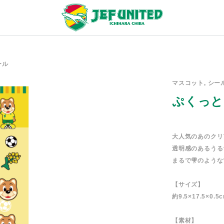
ール
マスコット, シ
ぷくっと
大人気のあのクリ
透明感のあるうる
まるで雫のような
【サイズ】
約9.5×17.5×0.5
【素材】