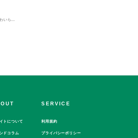
ジェフィ＆ユニティが並んだ、かわいらしいデザインのマスキングテープ（マスコットグリーン）！グリーンのチェック柄をベースに、日常使いしやすいポップなデザインに仕上げました。手帳やノートのデコレーションはもちろん、ラッピングや小物アレンジにもぴったり。貼るだけで、いつものアイテムを楽しく彩ってくれるアイテムです。【サイズ】約1.5cm 長さ5ｍ【素材】和紙【注意事項】※画像はイメージです。実際の商品と異なる場合がございます。※一度のご注文で複数の商品をご注文いただいた場合、すべての商品が揃い次第の発送となります。お急ぎの場合は、受注商品と分けてご注文いただきますようお願いします。
BOUT
SERVICE
イトについて
利用規約
ンドコラム
プライバシーポリシー