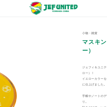
小物・雑貨
マスキン
ー）
ジェフィ＆ユニテ
ロー）！
イエローカラーを
に仕上げました。
手帳やノートのデ
り。