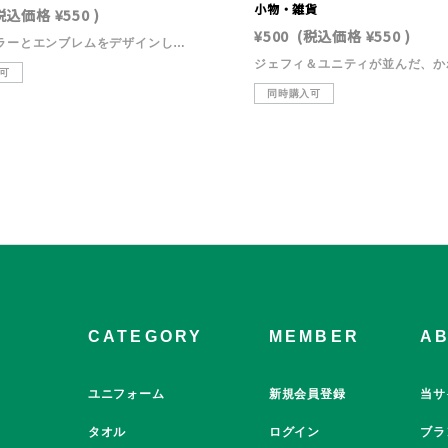
小物・雑貨
税込価格
¥550
)
¥500
(税込価格
¥550
)
ジェフカラーとエンブレムをデザインした、マスキングテープ（エンブレム）！シンプルながらもジェフらしさをしっかり感じられるデザインに仕上げました。手帳やノートのデコレーションはもちろん、ラッピングや小物アレンジにもぴったり。【サイズ】約1.5cm 長さ5ｍ【素材】和紙【注意事項】※画像はイメージです。実際の商品と異なる場合がございます。※一度のご注文で複数の商品をご注文いただいた場合、すべての商品が揃い次第の発送となります。お急ぎの場合は、受注商品と分けてご注文いただきますようお願いします。
可
同時購入可
CATEGORY
MEMBER
A
ユニフォーム
新規会員登録
当サ
タオル
ログイン
ブラ